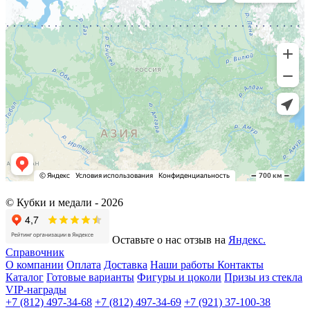
© Кубки и медали -
2026
Оставьте о нас отзыв на
Яндекс.
Справочник
О компании
Оплата
Доставка
Наши работы
Контакты
Каталог
Готовые варианты
Фигуры и цоколи
Призы из стекла
VIP-награды
+7 (812) 497-34-68
+7 (812) 497-34-69
+7 (921) 37-100-38