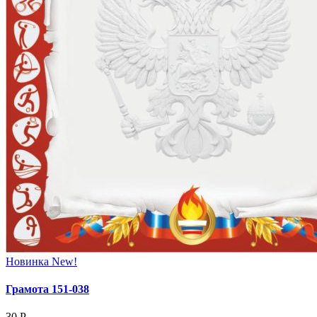
Новинка
New!
Грамота 151‑038
30
Р