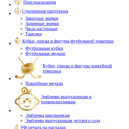
Персонализация
Сувенирная продукция
Закатные значки
Заливные значки
Часы настенные
Тарелки
Кубки, призы и фигуры футбольной тематики
Футбольные кубки
Футбольные медали
Кубки, призы и фигуры хоккейной
тематики
Хоккейные медали
Эмблемы выпускникам и
первоклассникам
Эмблемы школьникам
Эмблемы выпускникам детского сада
УФ-печать на наградах