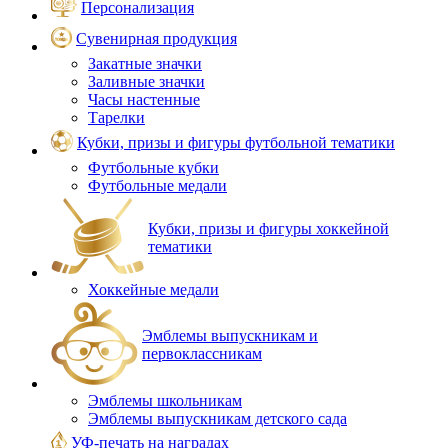
Персонализация
Сувенирная продукция
Закатные значки
Заливные значки
Часы настенные
Тарелки
Кубки, призы и фигуры футбольной тематики
Футбольные кубки
Футбольные медали
Кубки, призы и фигуры хоккейной
тематики
Хоккейные медали
Эмблемы выпускникам и
первоклассникам
Эмблемы школьникам
Эмблемы выпускникам детского сада
УФ-печать на наградах