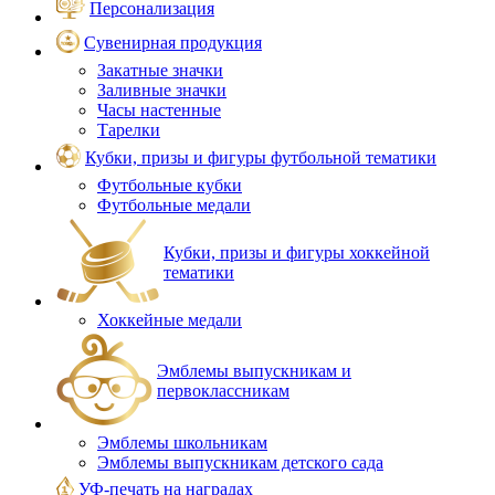
Персонализация
Сувенирная продукция
Закатные значки
Заливные значки
Часы настенные
Тарелки
Кубки, призы и фигуры футбольной тематики
Футбольные кубки
Футбольные медали
Кубки, призы и фигуры хоккейной
тематики
Хоккейные медали
Эмблемы выпускникам и
первоклассникам
Эмблемы школьникам
Эмблемы выпускникам детского сада
УФ-печать на наградах