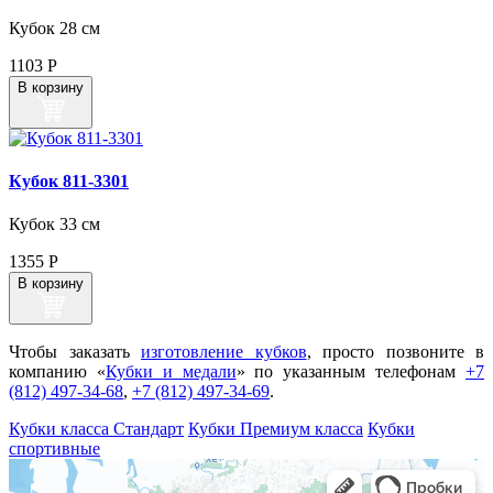
Кубок 28 см
1103
Р
В корзину
Кубок 811‑3301
Кубок 33 см
1355
Р
В корзину
Чтобы заказать
изготовление кубков
, просто позвоните в
компанию «
Кубки и медали
» по указанным телефонам
+7
(812) 497-34-68
,
+7 (812) 497-34-69
.
Кубки класса Стандарт
Кубки Премиум класса
Кубки
спортивные