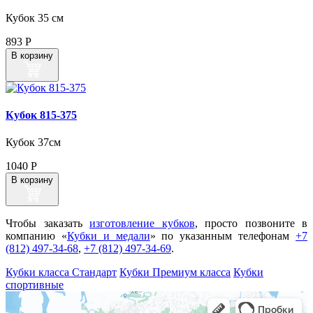
Кубок 35 см
893
Р
В корзину
Кубок 815‑375
Кубок 37см
1040
Р
В корзину
Чтобы заказать
изготовление кубков
, просто позвоните в
компанию «
Кубки и медали
» по указанным телефонам
+7
(812) 497-34-68
,
+7 (812) 497-34-69
.
Кубки класса Стандарт
Кубки Премиум класса
Кубки
спортивные