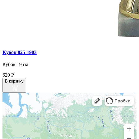
Кубок 825‑1903
Кубок 19 см
620
Р
В корзину