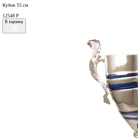
Кубок 55 см
12548
Р
В корзину