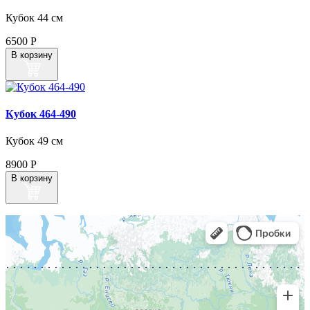
Кубок 44 см
6500
Р
В корзину
Кубок 464‑490
Кубок 49 см
8900
Р
В корзину