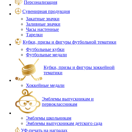
Персонализация
Сувенирная продукция
Закатные значки
Заливные значки
Часы настенные
Тарелки
Кубки, призы и фигуры футбольной тематики
Футбольные кубки
Футбольные медали
Кубки, призы и фигуры хоккейной
тематики
Хоккейные медали
Эмблемы выпускникам и
первоклассникам
Эмблемы школьникам
Эмблемы выпускникам детского сада
УФ-печать на наградах