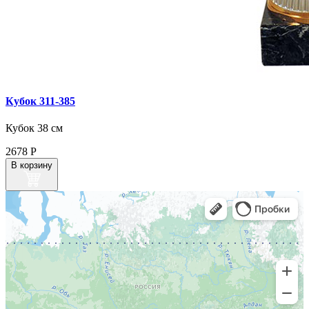
Кубок 311‑385
Кубок 38 см
2678
Р
В корзину