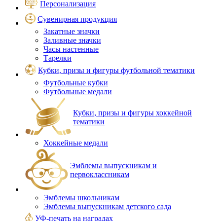
Персонализация
Сувенирная продукция
Закатные значки
Заливные значки
Часы настенные
Тарелки
Кубки, призы и фигуры футбольной тематики
Футбольные кубки
Футбольные медали
Кубки, призы и фигуры хоккейной
тематики
Хоккейные медали
Эмблемы выпускникам и
первоклассникам
Эмблемы школьникам
Эмблемы выпускникам детского сада
УФ-печать на наградах