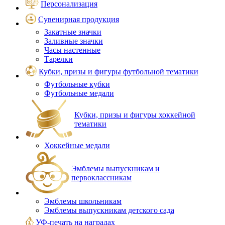
Персонализация
Сувенирная продукция
Закатные значки
Заливные значки
Часы настенные
Тарелки
Кубки, призы и фигуры футбольной тематики
Футбольные кубки
Футбольные медали
Кубки, призы и фигуры хоккейной
тематики
Хоккейные медали
Эмблемы выпускникам и
первоклассникам
Эмблемы школьникам
Эмблемы выпускникам детского сада
УФ-печать на наградах