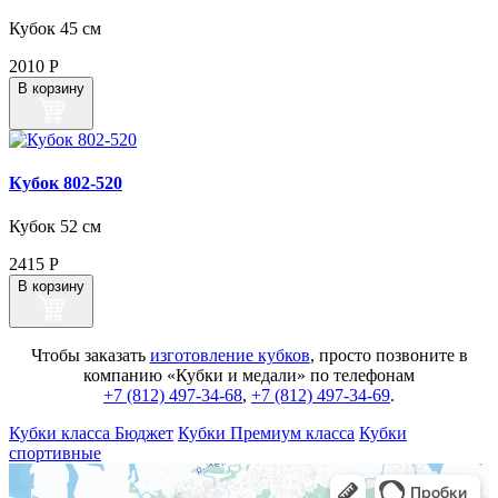
Кубок 45 см
2010
Р
В корзину
Кубок 802‑520
Кубок 52 см
2415
Р
В корзину
Чтобы заказать
изготовление кубков
, просто позвоните в
компанию «Кубки и медали» по телефонам
+7 (812) 497-34-68
,
+7 (812) 497-34-69
.
Кубки класса Бюджет
Кубки Премиум класса
Кубки
спортивные