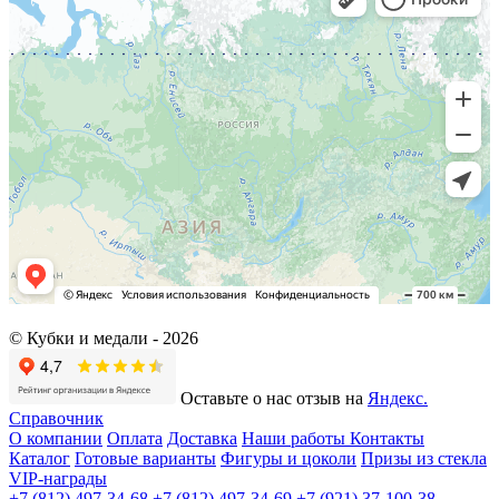
© Кубки и медали -
2026
Оставьте о нас отзыв на
Яндекс.
Справочник
О компании
Оплата
Доставка
Наши работы
Контакты
Каталог
Готовые варианты
Фигуры и цоколи
Призы из стекла
VIP-награды
+7 (812) 497-34-68
+7 (812) 497-34-69
+7 (921) 37-100-38