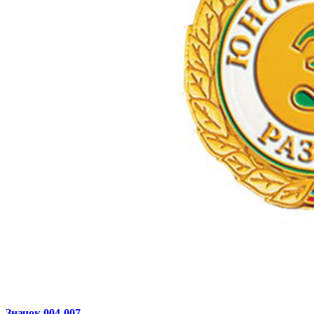
Значок 004‑007