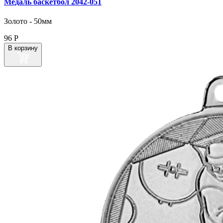
Медаль баскетбол 2042‑051
Золото - 50мм
96
Р
В корзину