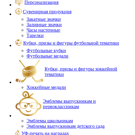
Персонализация
Сувенирная продукция
Закатные значки
Заливные значки
Часы настенные
Тарелки
Кубки, призы и фигуры футбольной тематики
Футбольные кубки
Футбольные медали
Кубки, призы и фигуры хоккейной
тематики
Хоккейные медали
Эмблемы выпускникам и
первоклассникам
Эмблемы школьникам
Эмблемы выпускникам детского сада
УФ-печать на наградах