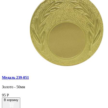
Медаль 239‑051
Золото - 50мм
95
Р
В корзину