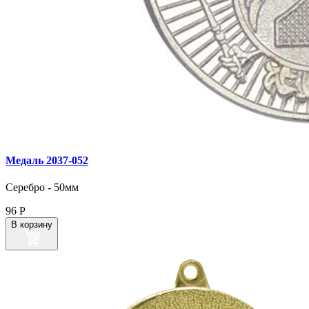
Медаль 2037‑052
Серебро - 50мм
96
Р
В корзину