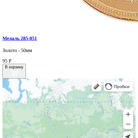
Медаль 285‑051
Золото - 50мм
95
Р
В корзину