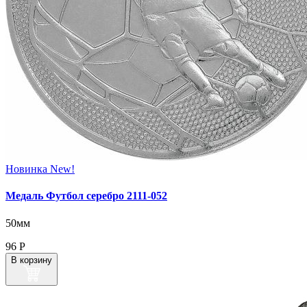
Новинка
New!
Медаль Футбол серебро 2111-052
50мм
96
Р
В корзину