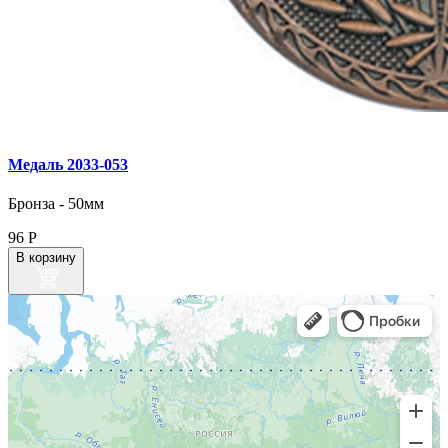
Медаль 2033‑053
Бронза - 50мм
96
Р
В корзину