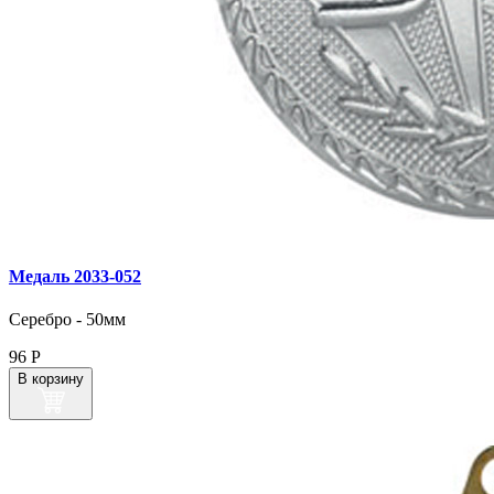
Медаль 2033‑052
Серебро - 50мм
96
Р
В корзину