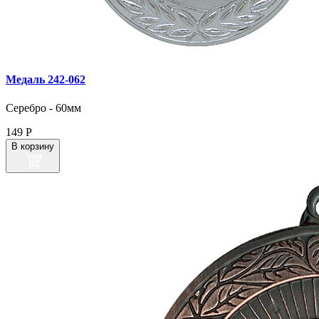
Медаль 242‑062
Серебро - 60мм
149
Р
В корзину