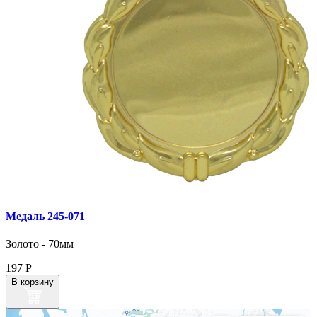
Медаль 245‑071
Золото - 70мм
197
Р
В корзину