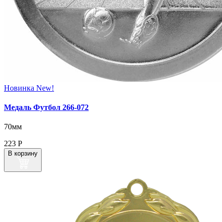
Новинка
New!
Медаль Футбол 266-072
70мм
223
Р
В корзину