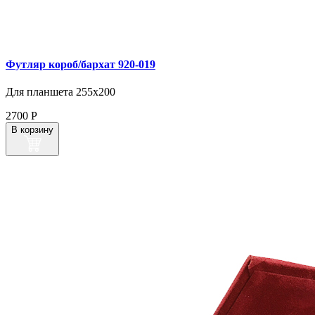
Футляр короб/бархат 920‑019
Для планшета 255х200
2700
Р
В корзину