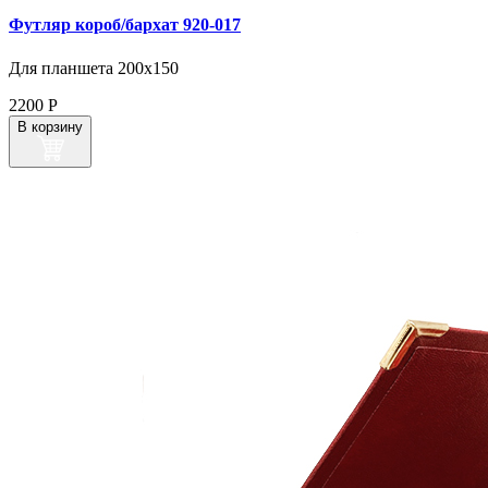
Футляр короб/бархат 920‑017
Для планшета 200х150
2200
Р
В корзину